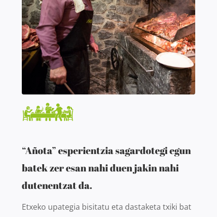
“Añota” esperientzia sagardotegi egun
batek zer esan nahi duen jakin nahi
dutenentzat da.
Etxeko upategia bisitatu eta dastaketa txiki bat