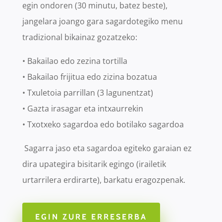
egin ondoren (30 minutu, batez beste),
jangelara joango gara sagardotegiko menu
tradizional bikainaz gozatzeko:
• Bakailao edo zezina tortilla
• Bakailao frijitua edo zizina bozatua
• Txuletoia parrillan (3 lagunentzat)
• Gazta irasagar eta intxaurrekin
• Txotxeko sagardoa edo botilako sagardoa
Sagarra jaso eta sagardoa egiteko garaian ez
dira upategira bisitarik egingo (irailetik
urtarrilera erdirarte), barkatu eragozpenak.
EGIN ZURE ERRESERBA