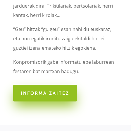
jarduerak dira. Trikitilariak, bertsolariak, herri
kantak, herri kirolak…
“Geu” hitzak “gu geu” esan nahi du euskaraz,
eta horregatik iruditu zaigu ekitaldi horiei
guztiei izena emateko hitzik egokiena.
Konpromisorik gabe informatu epe laburrean
festaren bat martxan badugu.
INFORMA ZAITEZ