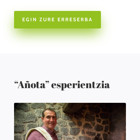
EGIN ZURE ERRESERBA
“Añota” esperientzia