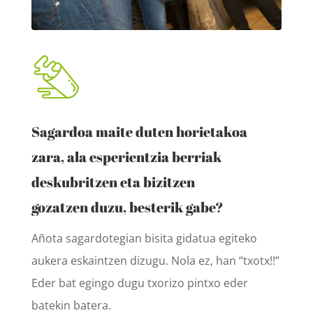
Sagardoa maite duten horietakoa
zara, ala esperientzia berriak
deskubritzen eta bizitzen
gozatzen duzu, besterik gabe?
Añota sagardotegian bisita gidatua egiteko
aukera eskaintzen dizugu. Nola ez, han “txotx!!”
Eder bat egingo dugu txorizo pintxo eder
batekin batera.