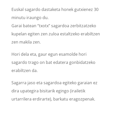
Euskal sagardo dastaketa honek gutxienez 30
minutu iraungo du.
Garai batean “txotx” sagardoa zerbitzatzeko
kupelan egiten zen zuloa estaltzeko erabiltzen
zen makila zen.
Hori dela eta, gaur egun esamolde hori
sagardo trago on bat edatera gonbidatzeko
erabiltzen da.
Sagarra jaso eta sagardoa egiteko garaian ez
dira upategira bisitarik egingo (irailetik
urtarrilera erdirarte), barkatu eragozpenak.