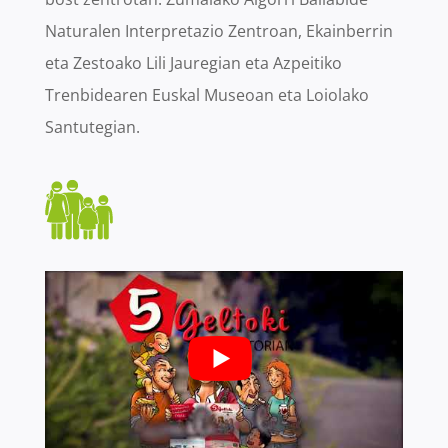
Naturalen Interpretazio Zentroan, Ekainberrin
eta Zestoako Lili Jauregian eta Azpeitiko
Trenbidearen Euskal Museoan eta Loiolako
Santutegian.