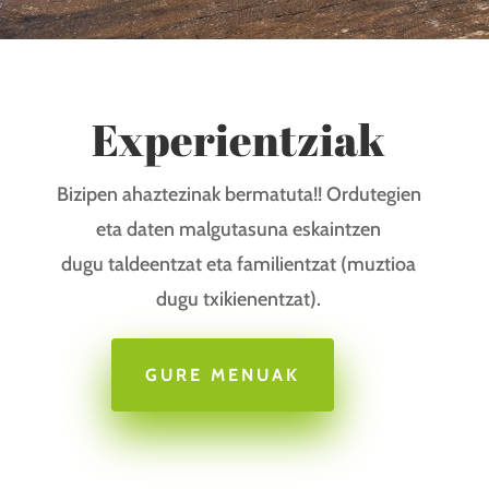
Experientziak
Bizipen ahaztezinak bermatuta!! Ordutegien
eta daten malgutasuna eskaintzen
dugu taldeentzat eta familientzat (muztioa
dugu txikienentzat).
GURE MENUAK