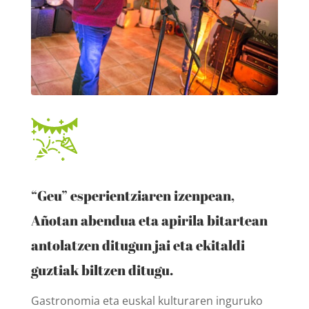
“Geu” esperientziaren izenpean,
Añotan abendua eta apirila bitartean
antolatzen ditugun jai eta ekitaldi
guztiak biltzen ditugu.
Gastronomia eta euskal kulturaren inguruko