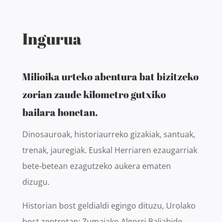
Ingurua
Milioika urteko abentura bat bizitzeko
zorian zaude kilometro gutxiko
bailara honetan.
Dinosauroak, historiaurreko gizakiak, santuak,
trenak, jauregiak. Euskal Herriaren ezaugarriak
bete-betean ezagutzeko aukera ematen
dizugu.
Historian bost geldialdi egingo dituzu, Urolako
bost zentrotan: Zumaiako Algorri Baliabide