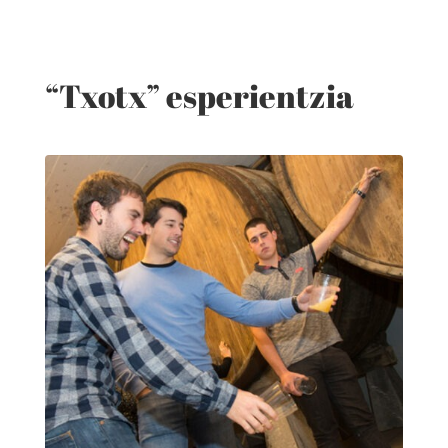
“Txotx” esperientzia